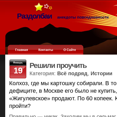
Раздолбаи
анекдоты повседневности
Главная
Контакты
О Сайте
Январь
Решили проучить
19
Категория:
Всё подряд
,
Истории
Колхоз, где мы картошку собирали. В т
дефиците, в Москве его было не купить, 
«Жигулевское» продают. По 60 копеек. 
пройти?
Правильно — никак. Заходим мы в сельмаг