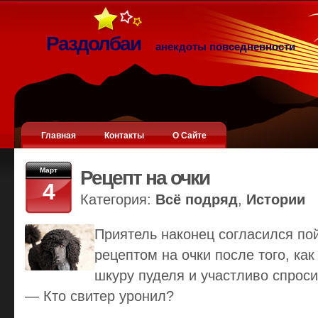
Раздолбаи
анекдоты повседневности
Главная
Контакты
О Сайте
Март
Рецепт на очки
4
Категория:
Всё подряд
,
Истории
Приятель наконец согласился пой
рецептом на очки после того, как
шкуру пуделя и участливо спроси
— Кто свитер уронил?