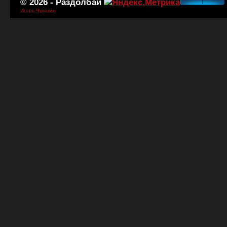
© 2026 -
Раздолбаи
Игорь Чувакин