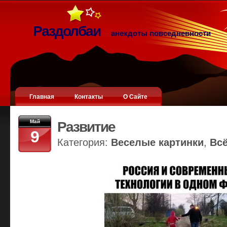
Раздолбаи
анекдоты повседневности
Главная
Контакты
О Сайте
Май
Развитие
9
Категория:
Веселые картинки
,
Вс