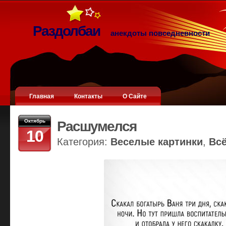
Раздолбаи
анекдоты повседневности
Главная
Контакты
О Сайте
Октябрь
Расшумелся
10
Категория:
Веселые картинки
,
Вс