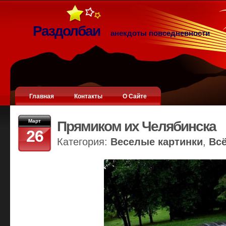
Раздолбаи
анекдоты повседневности
Главная
Контакты
О Сайте
Март
Прямиком их Челябинска
26
Категория:
Веселые картинки
,
Вс