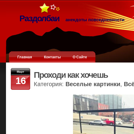
Раздолбаи
анекдоты повседневности
Главная
Контакты
О Сайте
Март
Проходи как хочешь
16
Категория:
Веселые картинки
,
Вс