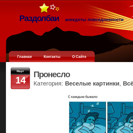
Раздолбаи
анекдоты повседневности
Главная
Контакты
О Сайте
Март
Пронесло
14
Категория:
Веселые картинки
,
Вс