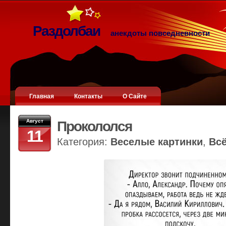
Раздолбаи
анекдоты повседневности
Главная
Контакты
О Сайте
Август
Прокололся
11
Категория:
Веселые картинки
,
Вс