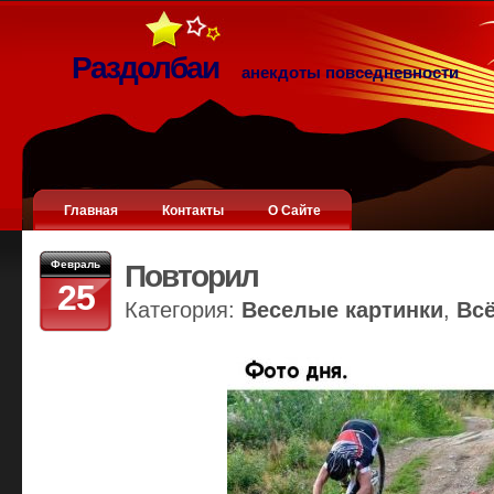
Раздолбаи
анекдоты повседневности
Главная
Контакты
О Сайте
Февраль
Повторил
25
Категория:
Веселые картинки
,
Вс