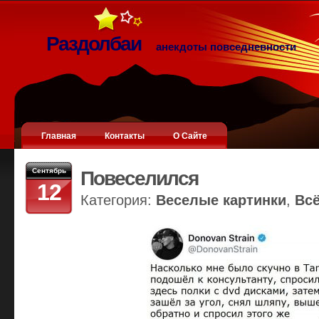
Раздолбаи
анекдоты повседневности
Главная
Контакты
О Сайте
Сентябрь
Повеселился
12
Категория:
Веселые картинки
,
Вс