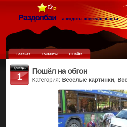
Раздолбаи
анекдоты повседневности
Главная
Контакты
О Сайте
Декабрь
Пошёл на обгон
1
Категория:
Веселые картинки
,
Вс