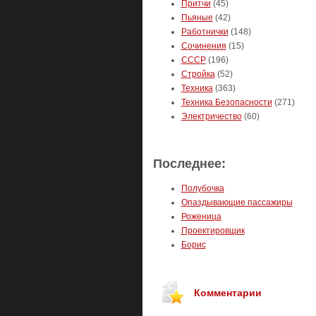
Притчи
(45)
Пьяные
(42)
Работнички
(148)
Сочинения
(15)
СССР
(196)
Стройка
(52)
Техника
(363)
Техника Безопасности
(271)
Электричество
(60)
Последнее:
Полубочка
Опаздывающие пассажиры
Роженица
Проектировщик
Борис
Комментарии