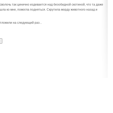
волочь так цинично издевается над безобидной скотиной, что та даже
ошла ко мне, помогла подняться. Скрутила морду животного назад и
тложили на следующий раз...