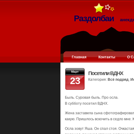
Раздолбаи
анекд
Главная
Контакты
О С
Март
Посетили ВДНХ
23
Категория:
Всё подряд
,
И
Быль. Суровая быль. Про осла.
В субботу посетил ВДНХ.
Жена заставила сына сфотографировать
какую. Пришлось вскочить в седло мне.
Осла зовут Яша. Он спал стоя. Очкаста