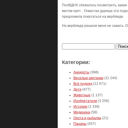
ПолВДНХ сбежалось посмотреть, какая с
матом орет... Очкастая дурища эта под
предложила покататься на верблюде.
На верблюда решили меня не сажать. О
Найти:
Категории:
Анекдоты
(398)
Веселые картинки
(11 244)
Всё подряд
(12 671)
Дети
(477)
Животные
(1 137)
Изобретатели
(3 256)
Истории
(1 339)
Медицина
(58)
Охота и рыбалка
(21)
Пацаны
(457)