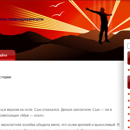
оты повседневности
Н
айте
стории
ся верхом на осле. Сын отказался. Деньги заплатили. Сын — ни в
 Композиция «Муж — осел».
я малолетняя хозяйка убедила меня, что ослик крепкий и выносливый. Я