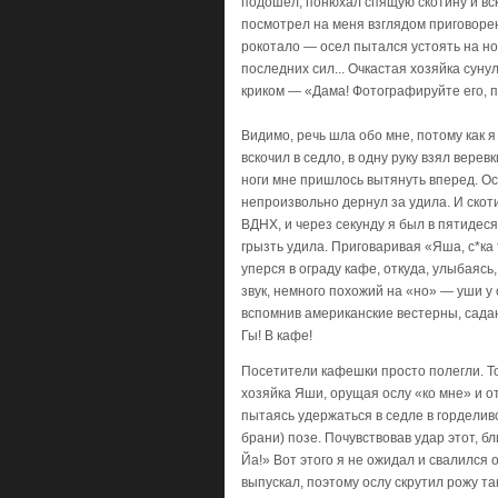
подошел, понюхал спящую скотину и вск
посмотрел на меня взглядом приговорен
рокотало — осел пытался устоять на ног
последних сил... Очкастая хозяйка суну
криком — «Дама! Фотографируйте его, по
Видимо, речь шла обо мне, потому как 
вскочил в седло, в одну руку взял верев
ноги мне пришлось вытянуть вперед. Осе
непроизвольно дернул за удила. И ско
ВДНХ, и через секунду я был в пятидес
грызть удила. Приговаривая «Яша, с*ка 
уперся в ограду кафе, откуда, улыбаяс
звук, немного похожий на «но» — уши у 
вспомнив американские вестерны, садану
Гы! В кафе!
Посетители кафешки просто полегли. То
хозяйка Яши, орущая ослу «ко мне» и о
пытаясь удержаться в седле в горделиво
брани) позе. Почувствовав удар этот, б
Йа!» Вот этого я не ожидал и свалился о
выпускал, поэтому ослу скрутил рожу так