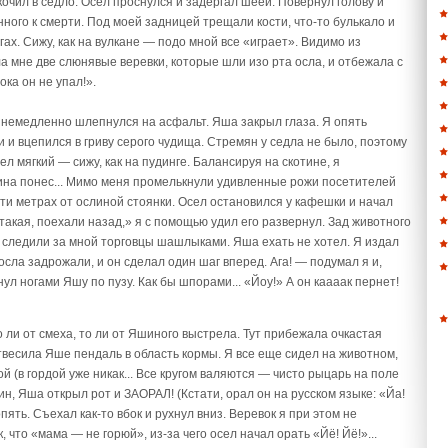
очил в седло. Осел проснулся и задергал шеей. Повернул голову и
ного к смерти. Под моей задницей трещали кости, что-то булькало и
ах. Сижу, как на вулкане — подо мной все «играет». Видимо из
ла мне две слюнявые веревки, которые шли изо рта осла, и отбежала с
ка он не упал!».
я немедленно шлепнулся на асфальт. Яша закрыл глаза. Я опять
ки и вцепился в гриву серого чудища. Стремян у седла не было, поэтому
л мягкий — сижу, как на пудинге. Балансируя на скотине, я
тина понес... Мимо меня промелькнули удивленные рожи посетителей
яти метрах от ослиной стоянки. Осел остановился у кафешки и начал
такая, поехали назад,» я с помощью удил его развернул. Зад животного
ь, следили за мной торговцы шашлыками. Яша ехать не хотел. Я издал
осла задрожали, и он сделал один шаг вперед. Ага! — подумал я и,
л ногами Яшу по пузу. Как бы шпорами... «Йоу!» А он каааак пернет!
 ли от смеха, то ли от Яшиного выстрела. Тут прибежала очкастая
твесила Яше пендаль в область кормы. Я все еще сидел на животном,
й (в гордой уже никак... Все кругом валяются — чисто рыцарь на поле
лин, Яша открыл рот и ЗАОРАЛ! (Кстати, орал он на русском языке: «Йа!
пять. Съехал как-то вбок и рухнул вниз. Веревок я при этом не
, что «мама — не горюй», из-за чего осел начал орать «Йё! Йё!»...