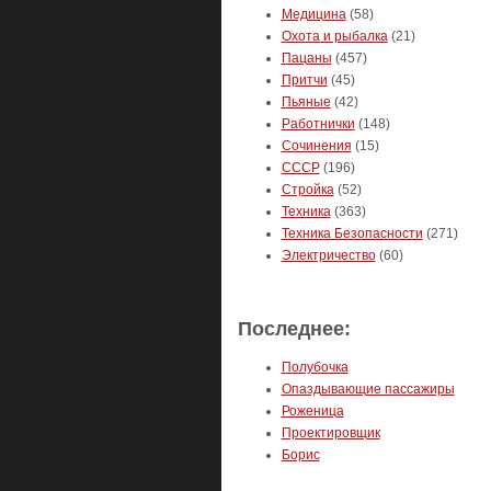
Медицина
(58)
Охота и рыбалка
(21)
Пацаны
(457)
Притчи
(45)
Пьяные
(42)
Работнички
(148)
Сочинения
(15)
СССР
(196)
Стройка
(52)
Техника
(363)
Техника Безопасности
(271)
Электричество
(60)
Последнее:
Полубочка
Опаздывающие пассажиры
Роженица
Проектировщик
Борис