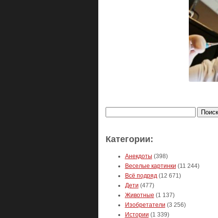
Найти:
Категории:
Анекдоты
(398)
Веселые картинки
(11 244)
Всё подряд
(12 671)
Дети
(477)
Животные
(1 137)
Изобретатели
(3 256)
Истории
(1 339)