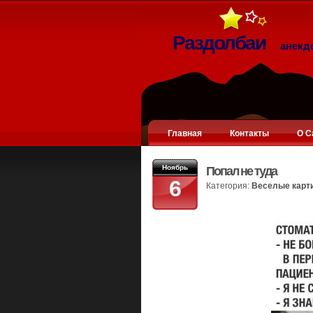
Раздолбаи
анекд
Главная
Контакты
О С
Ноябрь
Попал не туда
6
Категория:
Веселые карт