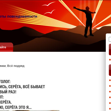
оты повседневности
Н
айте
инки
,
Всё подряд