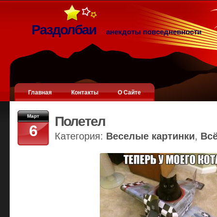
Раздолбаи
анекдоты повседневности
Главная
Контакты
О Сайте
Март
Полетел
6
Категория:
Веселые картинки
,
Вс