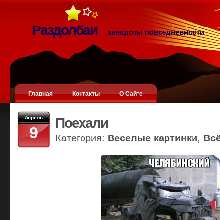
Раздолбаи
анекдоты повседневности
Главная
Контакты
О Сайте
Апрель
Поехали
9
Категория:
Веселые картинки
,
Вс