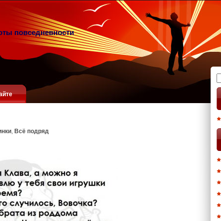
оты повседневности
Н
айте
инки
,
Всё подряд