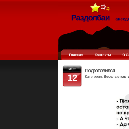
Раздолбаи
анекд
Главная
Контакты
О С
Март
Подготовился
12
Категория:
Веселые карт