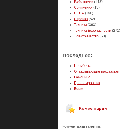
Работнички
(148)
Сочинения
(15)
СССР
(196)
Стройка
(52)
Техника
(363)
Техника Безопасности
(271)
Электричество
(60)
Последнее:
Полубочка
Опаздывающие пассажиры
Роженица
Проектировщик
Борис
Комментарии
Комментарии закрыты.