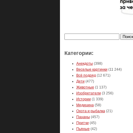
Найти:
Категории:
Анекдоты
(398)
Веселые картинки
(11 244)
Всё подряд
(12 671)
Дети
(477)
Животные
(1 137)
Изобретатели
(3 256)
Истории
(1 339)
Медицина
(58)
Охота и рыбалка
(21)
Пацаны
(457)
Притчи
(45)
Пьяные
(42)