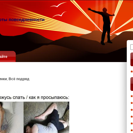
оты повседневности
Н
айте
инки
,
Всё подряд