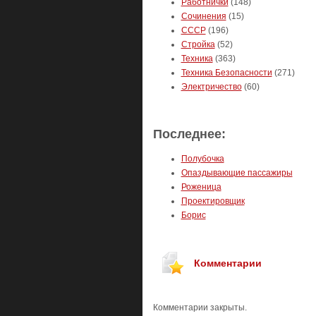
Работнички
(148)
Сочинения
(15)
СССР
(196)
Стройка
(52)
Техника
(363)
Техника Безопасности
(271)
Электричество
(60)
Последнее:
Полубочка
Опаздывающие пассажиры
Роженица
Проектировщик
Борис
Комментарии
Комментарии закрыты.