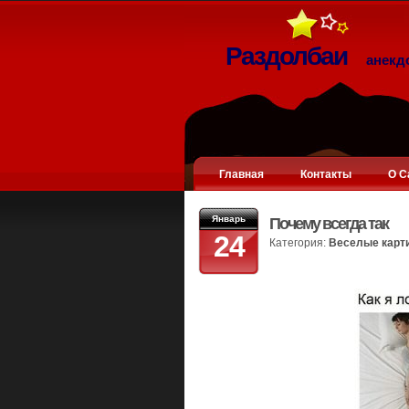
Раздолбаи
анекд
Главная
Контакты
О С
Январь
Почему всегда так
24
Категория:
Веселые карт