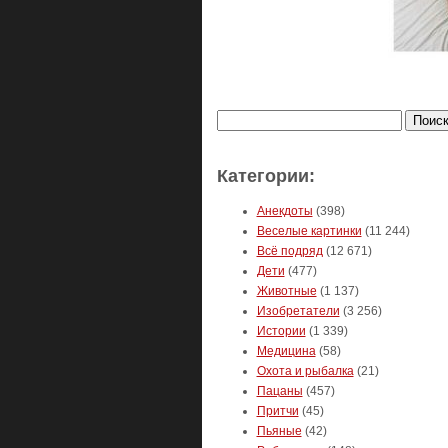
Найти:
Категории:
Анекдоты
(398)
Веселые картинки
(11 244)
Всё подряд
(12 671)
Дети
(477)
Животные
(1 137)
Изобретатели
(3 256)
Истории
(1 339)
Медицина
(58)
Охота и рыбалка
(21)
Пацаны
(457)
Притчи
(45)
Пьяные
(42)