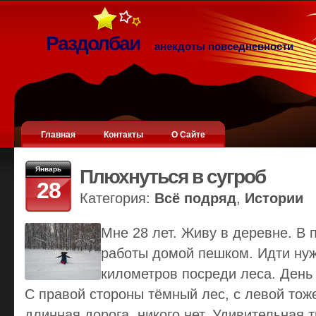
Раздолбаи
анекдоты повседневности
Главная
Контакты
О Сайте
Январь
Плюхнуться в сугроб
28
Категория:
Всё подряд
,
Истории
Мне 28 лет. Живу в деревне. В
работы домой пешком. Идти ну
километров посреди леса. День
С правой стороны тёмный лес, с левой тож
длинная дорога, никого нет. Удивительная