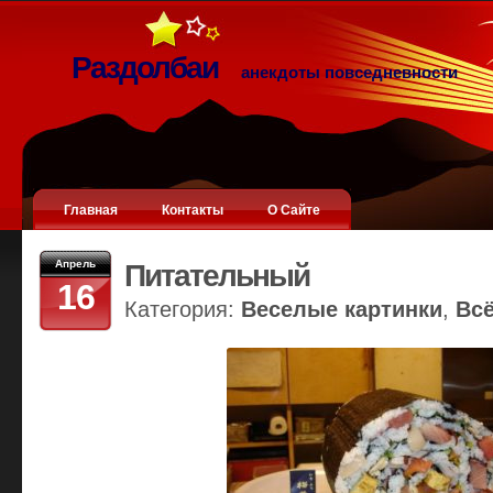
Раздолбаи
анекдоты повседневности
Главная
Контакты
О Сайте
Апрель
Питательный
16
Категория:
Веселые картинки
,
Вс