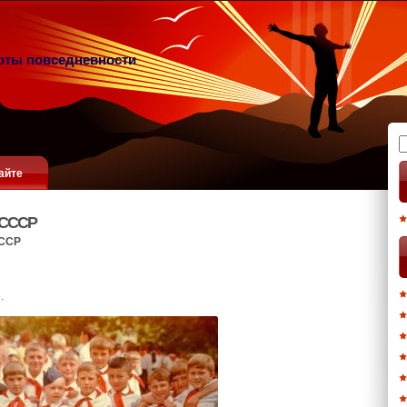
оты повседневности
Н
айте
 СССР
ССР
.