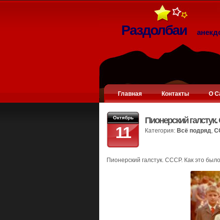
Раздолбаи
анекд
Главная
Контакты
О С
Октябрь
Пионерский галстук.
11
Категория:
Всё подряд
,
С
Пионерский галстук. СССР. Как это было