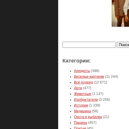
Найти:
Категории:
Анекдоты
(398)
Веселые картинки
(11 244)
Всё подряд
(12 671)
Дети
(477)
Животные
(1 137)
Изобретатели
(3 256)
Истории
(1 339)
Медицина
(58)
Охота и рыбалка
(21)
Пацаны
(457)
Притчи
(45)