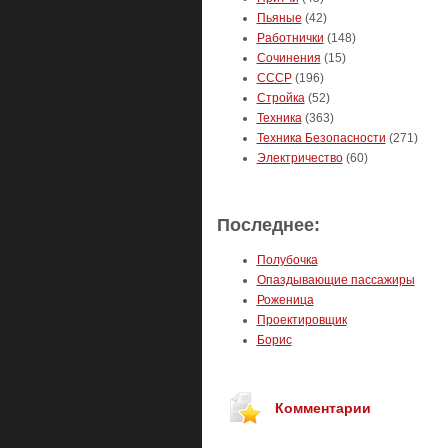
Пьяные
(42)
Работнички
(148)
Сочинения
(15)
СССР
(196)
Стройка
(52)
Техника
(363)
Техника Безопасности
(271)
Электричество
(60)
Последнее:
Полубочка
Опаздывающие пассажиры
Роженица
Проектировщик
Борис
Комментарии