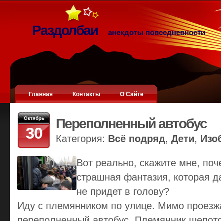
Раздолбаи
анекдоты повседневности
Главная
Контакты
О Сайте
Октябрь
Переполненный автобус
30
Категория:
Всё подряд
,
Дети
,
Изо
Вот реально, скажите мне, поч
страшная фантазия, которая д
не придет в голову?
Иду с племянником по улице. Мимо проезж
переполненный автобус. Племянник шепото