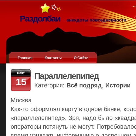
Раздолбаи
анекдоты повседневности
Главная
Контакты
О Сайте
Март
Параллелепипед
15
Категория:
Всё подряд
,
Истории
Москва
Как-то оформлял карту в одном банке, код
«параллелепипед». Зря, надо было «квадра
операторы потянуть не могут. Потребовало
время узнавать информацию о досрочном з