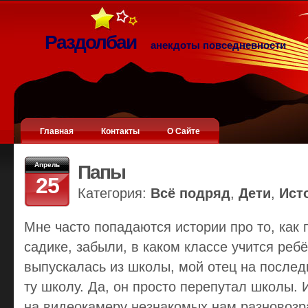
Раздолбаи
анекдоты повседневности
Главная
Контакты
О Сайте
Апрель
Папы
25
Категория:
Всё подряд
,
Дети
,
Ист
Мне часто попадаются истории про то, как 
садике, забыли, в каком классе учится ребён
выпускалась из школы, мой отец на послед
ту школу. Да, он просто перепутал школы. 
на видеокамеру незнакомых нам разновозр