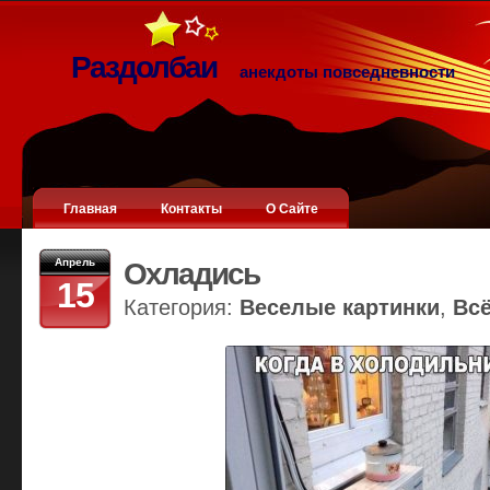
Раздолбаи
анекдоты повседневности
Главная
Контакты
О Сайте
Апрель
Охладись
15
Категория:
Веселые картинки
,
Вс