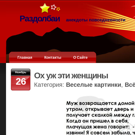
Раздолбаи
анекдоты повседневности
Главная
Контакты
О Сайте
Ноябрь
Ох уж эти женщины
26
Категория:
Веселые картинки
,
Вс