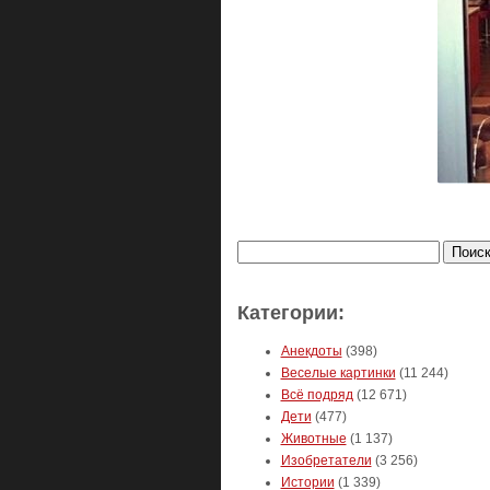
Найти:
Категории:
Анекдоты
(398)
Веселые картинки
(11 244)
Всё подряд
(12 671)
Дети
(477)
Животные
(1 137)
Изобретатели
(3 256)
Истории
(1 339)