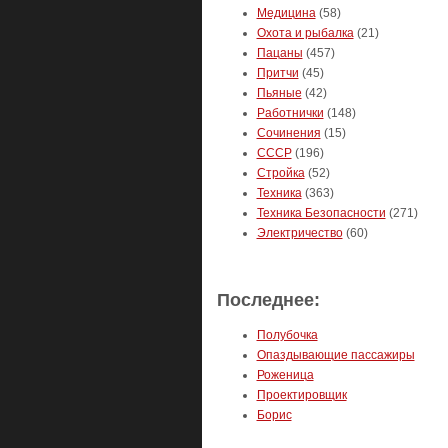
Медицина
(58)
Охота и рыбалка
(21)
Пацаны
(457)
Притчи
(45)
Пьяные
(42)
Работнички
(148)
Сочинения
(15)
СССР
(196)
Стройка
(52)
Техника
(363)
Техника Безопасности
(271)
Электричество
(60)
Последнее:
Полубочка
Опаздывающие пассажиры
Роженица
Проектировщик
Борис