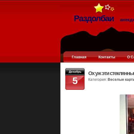
Раздолбаи
анекд
Главная
Контакты
О С
Декабрь
Ох уж эти стеклянны
5
Категория:
Веселые карт