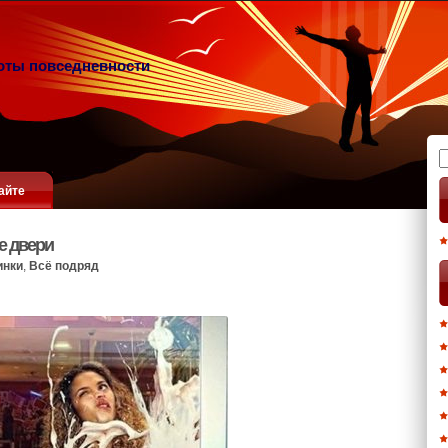
оты повседневности
Н
айте
е двери
инки
,
Всё подряд