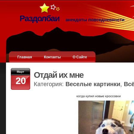
Раздолбаи
анекдоты повседневности
Главная
Контакты
О Сайте
Март
Отдай их мне
20
Категория:
Веселые картинки
,
Вс