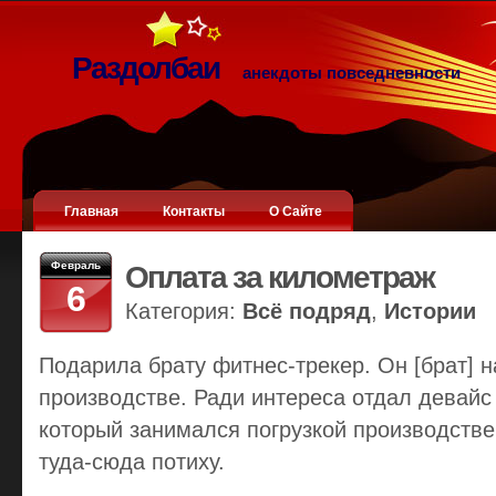
Раздолбаи
анекдоты повседневности
Главная
Контакты
О Сайте
Февраль
Оплата за километраж
6
Категория:
Всё подряд
,
Истории
Подарила брату фитнес-трекер. Он [брат] н
производстве. Ради интереса отдал девайс
который занимался погрузкой производств
туда-сюда потиху.