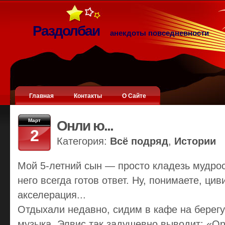
Раздолбаи
анекдоты повседневности
Главная
Контакты
О Сайте
Март
Онли ю...
2
Категория:
Всё подряд
,
Истории
Мой 5-летний сын — просто кладезь мудрос
него всегда готов ответ. Ну, понимаете, ци
акселерация...
Отдыхали недавно, сидим в кафе на берегу
музыка. Элвис так задушевно выводит: «Onl