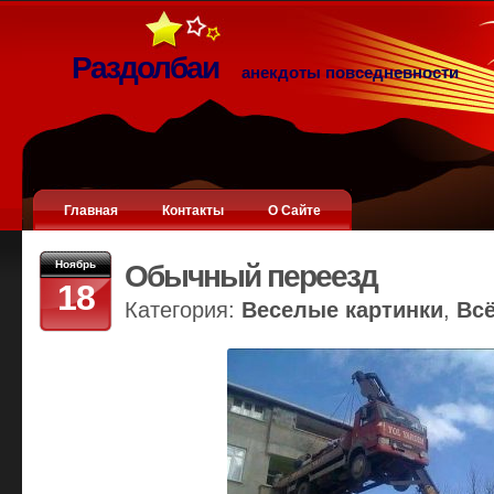
Раздолбаи
анекдоты повседневности
Главная
Контакты
О Сайте
Ноябрь
Обычный переезд
18
Категория:
Веселые картинки
,
Вс