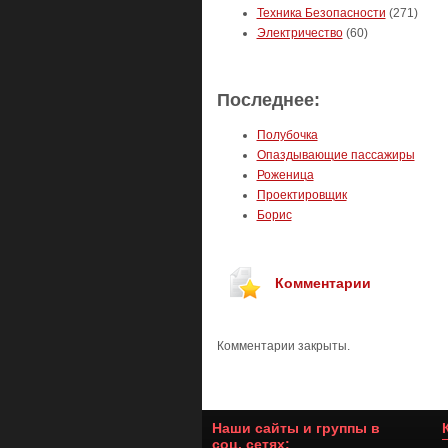
Техника Безопасности
(271)
Электричество
(60)
Последнее:
Полубочка
Опаздывающие пассажиры
Роженица
Проектировщик
Борис
Комментарии
Комментарии закрыты.
Наши сайты и группы в
соц. сетях: