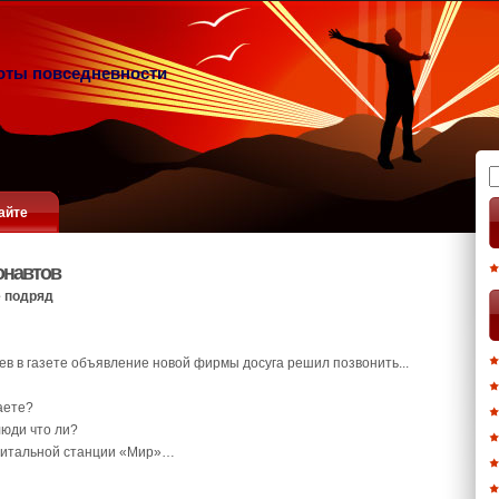
оты повседневности
Н
айте
онавтов
 подряд
ев в газете объявление новой фирмы досуга решил позвонить...
аете?
люди что ли?
орбитальной станции «Мир»…