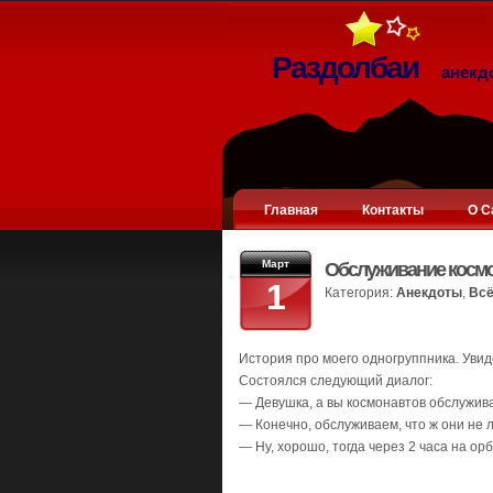
Раздолбаи
анекд
Главная
Контакты
О С
Март
Обслуживание косм
1
Категория:
Анекдоты
,
Всё
История про моего одногруппника. Увид
Состоялся следующий диалог:
— Девушка, а вы космонавтов обслужив
— Конечно, обслуживаем, что ж они не 
— Ну, хорошо, тогда через 2 часа на 