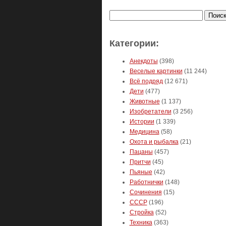
Найти:
Категории:
Анекдоты
(398)
Веселые картинки
(11 244)
Всё подряд
(12 671)
Дети
(477)
Животные
(1 137)
Изобретатели
(3 256)
Истории
(1 339)
Медицина
(58)
Охота и рыбалка
(21)
Пацаны
(457)
Притчи
(45)
Пьяные
(42)
Работнички
(148)
Сочинения
(15)
СССР
(196)
Стройка
(52)
Техника
(363)