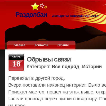
Раздолбаи
анекдоты повседневности
Главная
Контакты
О Сайте
Апрель
Обрывы связи
18
Категория:
Всё подряд
,
Истории
Переехал в другой город.
Вчера поставили наконец интернет. Было в
Приехал мастер, пошел на этаж выше, отк
завели провода через щитки в квартиру. П
на верх.