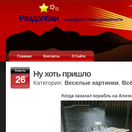
Раздолбаи
анекдоты повседневности
Главная
Контакты
О Сайте
Апрель
Ну хоть пришло
26
Категория:
Веселые картинки
,
Вс