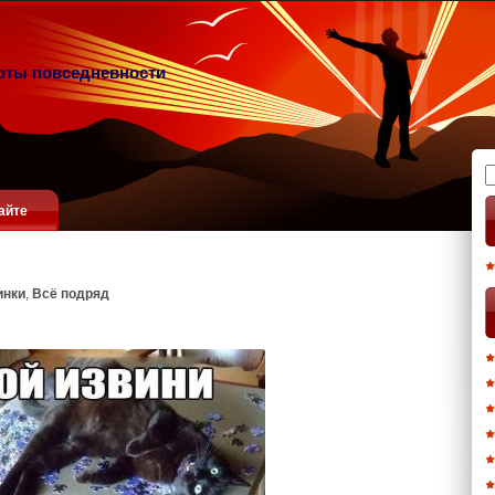
оты повседневности
Н
айте
инки
,
Всё подряд