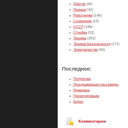
Притчи
(45)
Пьяные
(42)
Работнички
(148)
Сочинения
(15)
СССР
(196)
Стройка
(52)
Техника
(363)
Техника Безопасности
(271)
Электричество
(60)
Последнее:
Полубочка
Опаздывающие пассажиры
Роженица
Проектировщик
Борис
Комментарии