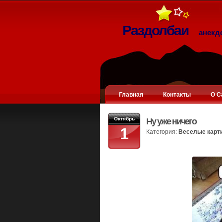
Раздолбаи
анекд
Главная
Контакты
О С
Октябрь
Ну уже ничего
1
Категория:
Веселые карт