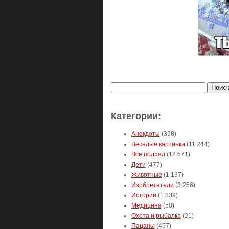
Найти:
Категории:
Анекдоты
(398)
Веселые картинки
(11 244)
Всё подряд
(12 671)
Дети
(477)
Животные
(1 137)
Изобретатели
(3 256)
Истории
(1 339)
Медицина
(58)
Охота и рыбалка
(21)
Пацаны
(457)