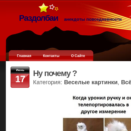
Раздолбаи
анекдоты повседневности
Главная
Контакты
О Сайте
Июнь
Ну почему ?
17
Категория:
Веселые картинки
,
Вс