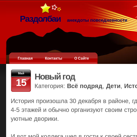
Раздолбаи
анекдоты повседневности
Главная
Контакты
О Сайте
Май
Новый год
15
Категория:
Всё подряд
,
Дети
,
Ист
История произошла 30 декабря в районе, г
4-5 этажей и обычно организуют своим стр
уютные дворики.
И вот мой коллега шел в гости к своей сес