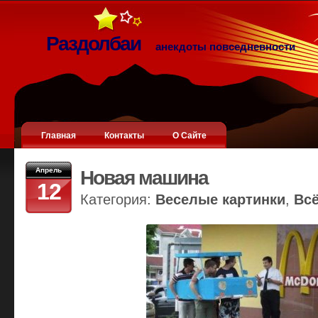
Раздолбаи
анекдоты повседневности
Главная
Контакты
О Сайте
Апрель
Новая машина
12
Категория:
Веселые картинки
,
Вс