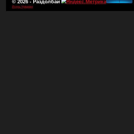
© 2026 -
Раздолбаи
Игорь Чувакин