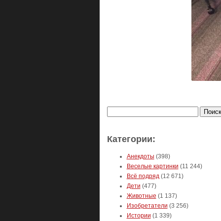
Найти:
Категории:
Анекдоты
(398)
Веселые картинки
(11 244)
Всё подряд
(12 671)
Дети
(477)
Животные
(1 137)
Изобретатели
(3 256)
Истории
(1 339)