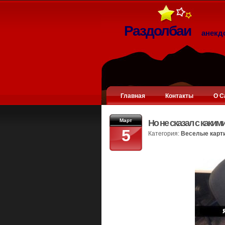
Раздолбаи
анекд
Главная
Контакты
О С
Март
Но не сказал с каким
5
Категория:
Веселые карт