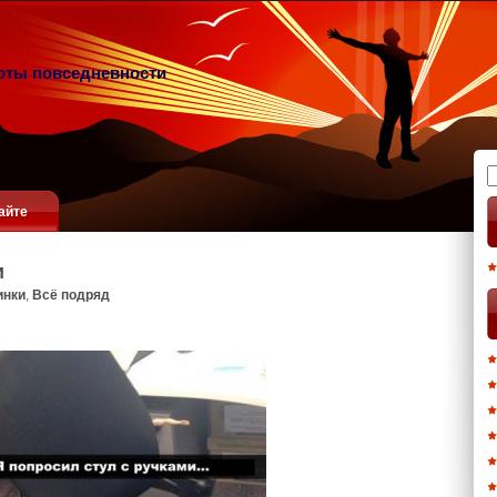
оты повседневности
Н
айте
и
инки
,
Всё подряд