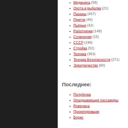
Медицина
(58)
Охота и рыбалка
(21)
Пацаны
(457)
Притчи
(45)
Пьяные
(42)
Работнички
(148)
Сочинения
(15)
СССР
(196)
Стройка
(52)
Техника
(363)
Техника Безопасности
(271)
Электричество
(60)
Последнее:
Полубочка
Опаздывающие пассажиры
Роженица
Проектировщик
Борис