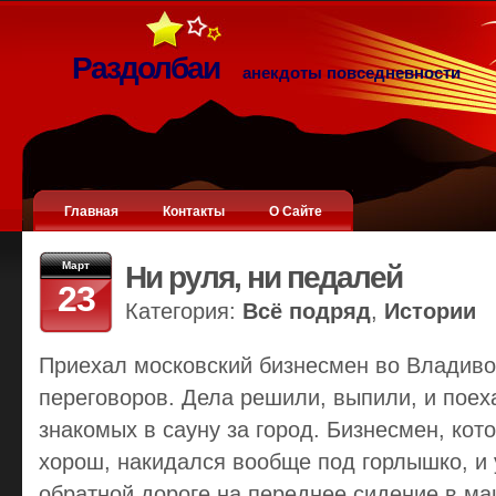
Раздолбаи
анекдоты повседневности
Главная
Контакты
О Сайте
Март
Ни руля, ни педалей
23
Категория:
Всё подряд
,
Истории
Приехал московский бизнесмен во Владиво
переговоров. Дела решили, выпили, и поех
знакомых в сауну за город. Бизнесмен, кот
хорош, накидался вообще под горлышко, и у
обратной дороге на переднее сидение в ма