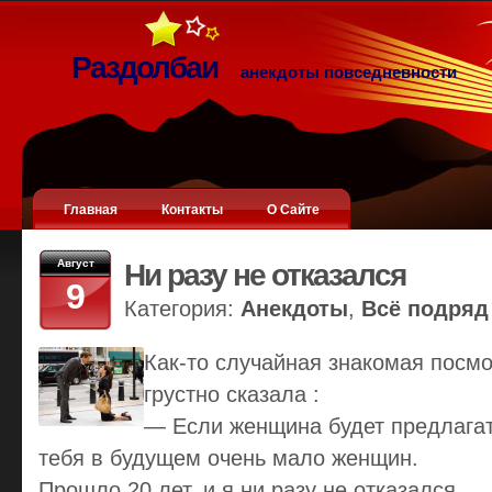
Раздолбаи
анекдоты повседневности
Главная
Контакты
О Сайте
Август
Ни разу не отказался
9
Категория:
Анекдоты
,
Всё подряд
Как-то случайная знакомая посмо
грустно сказала :
— Если женщина будет предлагат
тебя в будущем очень мало женщин.
Прошло 20 лет, и я ни разу не отказался.