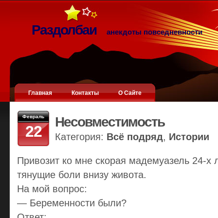
Раздолбаи
анекдоты повседневности
Главная
Контакты
О Сайте
Февраль
Несовместимость
22
Категория:
Всё подряд
,
Истории
Привозит ко мне скорая мадемуазель 24-х 
тянущие боли внизу живота.
На мой вопрос:
— Беременности были?
Ответ: