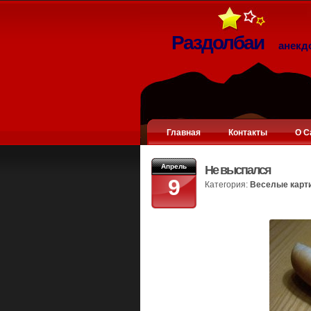
Раздолбаи
анекд
Главная
Контакты
О С
Апрель
Не выспался
9
Категория:
Веселые карт