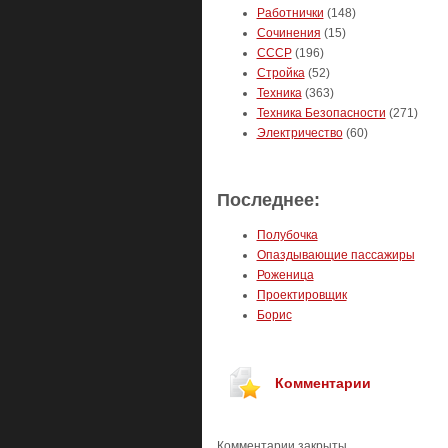
Работнички
(148)
Сочинения
(15)
СССР
(196)
Стройка
(52)
Техника
(363)
Техника Безопасности
(271)
Электричество
(60)
Последнее:
Полубочка
Опаздывающие пассажиры
Роженица
Проектировщик
Борис
Комментарии
Комментарии закрыты.