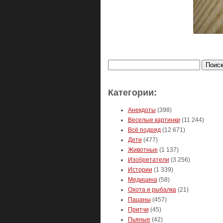
Найти:
Категории:
Анекдоты
(398)
Веселые картинки
(11 244)
Всё подряд
(12 671)
Дети
(477)
Животные
(1 137)
Изобретатели
(3 256)
Истории
(1 339)
Медицина
(58)
Охота и рыбалка
(21)
Пацаны
(457)
Притчи
(45)
Пьяные
(42)