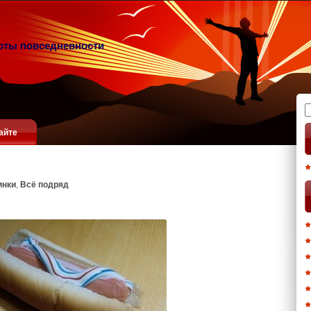
оты повседневности
Н
айте
инки
,
Всё подряд