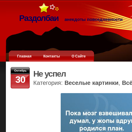
Раздолбаи
анекдоты повседневности
Главная
Контакты
О Сайте
Октябрь
Не успел
30
Категория:
Веселые картинки
,
Вс