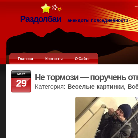
Раздолбаи
анекдоты повседневности
Главная
Контакты
О Сайте
Март
Не тормози — поручень от
29
Категория:
Веселые картинки
,
Вс