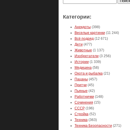
Категории:
Анекдоты
(398)
Веселые картинки
(11 244)
Всё подряд
(12 671)
Дети
(477)
Животные
(1 137)
Изобретатели
(3 256)
Истории
(1 339)
Медицина
(58)
Охота и рыбалка
(21)
Пацаны
(457)
Притчи
(45)
Пьяные
(42)
Работнички
(148)
Сочинения
(15)
СССР
(196)
Стройка
(52)
Техника
(363)
Техника Безопасности
(271)