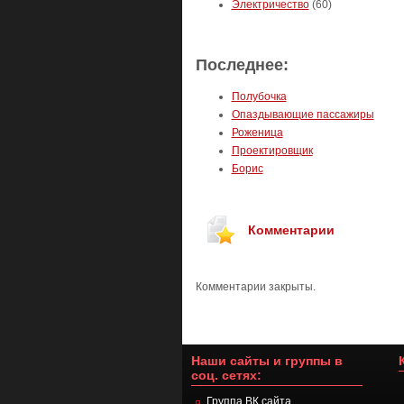
Электричество
(60)
Последнее:
Полубочка
Опаздывающие пассажиры
Роженица
Проектировщик
Борис
Комментарии
Комментарии закрыты.
Наши сайты и группы в
соц. сетях:
Группа ВК сайта