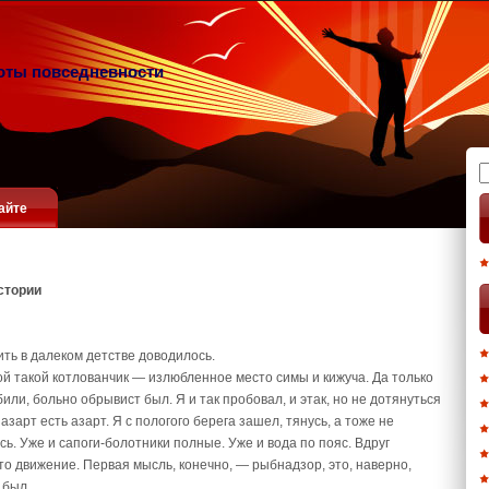
оты повседневности
Н
айте
стории
ить в далеком детстве доводилось.
й такой котлованчик — излюбленное место симы и кижуча. Да только
ли, больно обрывист был. Я и так пробовал, и этак, но не дотянуться
зарт есть азарт. Я с пологого берега зашел, тянусь, а тоже не
ь. Уже и сапоги-болотники полные. Уже и вода по пояс. Вдруг
-то движение. Первая мысль, конечно, — рыбнадзор, это, наверно,
 был.