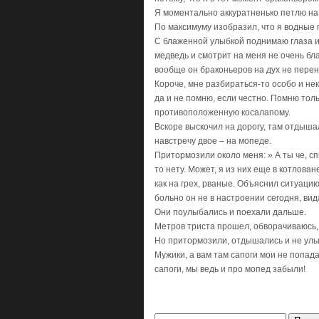
Я моментально аккуратненько петлю на 
По максимуму изобразил, что я водные
С блаженной улыбкой поднимаю глаза и
медведь и смотрит на меня не очень бла
вообще он браконьеров на дух не пере
Короче, мне разбираться-то особо и нек
да и не помню, если честно. Помню толь
противоположенную косалапому.
Вскоре выскочил на дорогу, там отдышал
навстречу двое – на мопеде.
Притормозили около меня: » А ты че, сп
то нету. Может, я из них еще в котлован
как на грех, рваные. Объяснил ситуацию
больно он не в настроении сегодня, вида
Они поулыбались и поехали дальше.
Метров триста прошел, обворачиваюсь, 
Но притормозили, отдышались и не улы
Мужики, а вам там сапоги мои не попада
сапоги, мы ведь и про мопед забыли!
Найти: