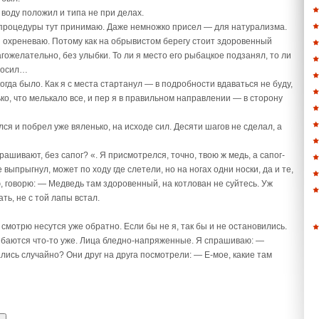
воду положил и типа не при делах.
 процедуры тут принимаю. Даже немножко присел — для натурализма.
 охреневаю. Потому как на обрывистом берегу стоит здоровенный
гожелательно, без улыбки. То ли я место его рыбацкое подзанял, то ли
носил…
огда было. Как я с места стартанул — в подробности вдаваться не буду,
ко, что мелькало все, и пер я в правильном направлении — в сторону
ся и побрел уже вяленько, на исходе сил. Десяти шагов не сделал, а
рашивают, без сапог? «. Я присмотрелся, точно, твою ж медь, а сапог-
е выпрыгнул, может по ходу где слетели, но на ногах одни носки, да и те,
, говорю: — Медведь там здоровенный, на котлован не суйтесь. Уж
ть, не с той лапы встал.
смотрю несутся уже обратно. Если бы не я, так бы и не остановились.
баются что-то уже. Лица бледно-напряженные. Я спрашиваю: —
лись случайно? Они друг на друга посмотрели: — Е-мое, какие там