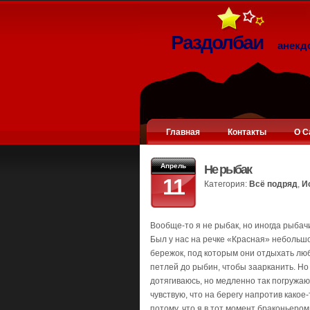
Раздолбаи
анекд
Главная
Контакты
О С
Апрель
Не рыбак
11
Категория:
Всё подряд
,
И
Вообще-то я не рыбак, но иногда рыбач
Был у нас на речке «Красная» небольшо
бережок, под которым они отдыхать люби
петлей до рыбин, чтобы заарканить. Но а
дотягиваюсь, но медленно так погружаюс
чувствую, что на берегу напротив какое
потому, что я в тот момент браконьером