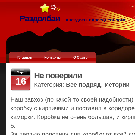
Раздолбаи
анекдоты повседневности
Главная
Контакты
О Сайте
Март
Не поверили
16
Категория:
Всё подряд
,
Истории
Наш завхоз (по какой-то своей надобности)
коробку с кирпичами и поставил в коридоре
каморки. Коробка не очень большая, и кирп
5.
За первую половину дня коробку от всей д