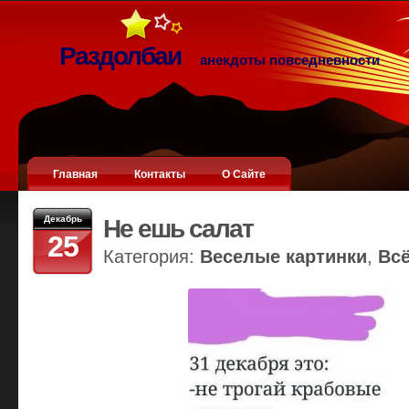
Раздолбаи
анекдоты повседневности
Главная
Контакты
О Сайте
Декабрь
Не ешь салат
25
Категория:
Веселые картинки
,
Вс