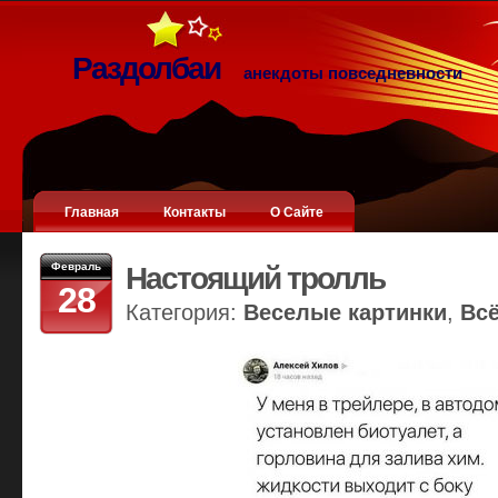
Раздолбаи
анекдоты повседневности
Главная
Контакты
О Сайте
Февраль
Настоящий тролль
28
Категория:
Веселые картинки
,
Вс