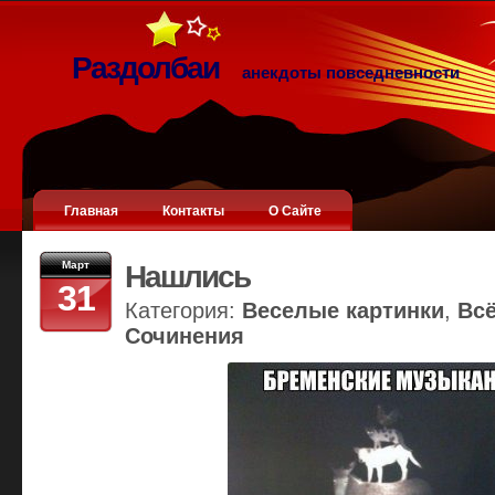
Раздолбаи
анекдоты повседневности
Главная
Контакты
О Сайте
Март
Нашлись
31
Категория:
Веселые картинки
,
Вс
Сочинения